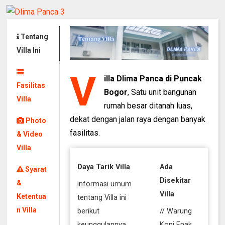
Tentang
Villa Ini
V
illa Dlima Panca di Puncak
Fasilitas
Bogor
, Satu unit bangunan
Villa
rumah besar ditanah luas,
dekat dengan jalan raya dengan banyak
Photo
fasilitas.
& Video
Villa
Daya Tarik Villa
Ada
Syarat
Disekitar
&
informasi umum
Villa
Ketentua
tentang Villa ini
n Villa
berikut
// Warung
keunggulannya
Kopi Enak