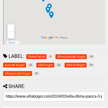
LABEL:
Dlima Panca
dlima puncak bogor
9
14
puncak bogor
villa bogor
Villa Di Bogor
22
22
19
villa puncak bogor
21
SHARE: