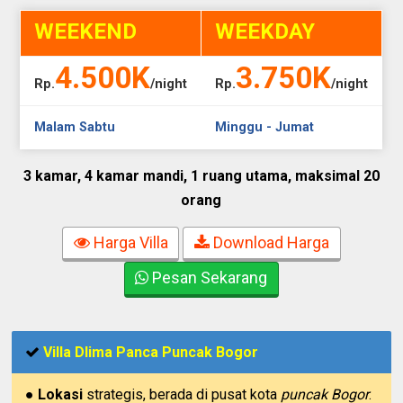
WEEKEND
WEEKDAY
4.500K
3.750K
Rp.
/night
Rp.
/night
Malam Sabtu
Minggu - Jumat
3 kamar, 4 kamar mandi, 1 ruang utama, maksimal 20
orang
Harga Villa
Download Harga
Pesan Sekarang
Villa Dlima Panca Puncak Bogor
●
Lokasi
strategis, berada di pusat kota
puncak Bogor
.